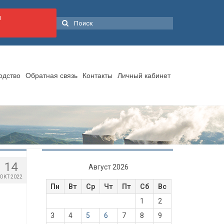
я
Поиск:
одство
Обратная связь
Контакты
Личный кабинет
14
Август 2026
ОКТ 2022
Пн
Вт
Ср
Чт
Пт
Сб
Вс
1
2
3
4
5
6
7
8
9