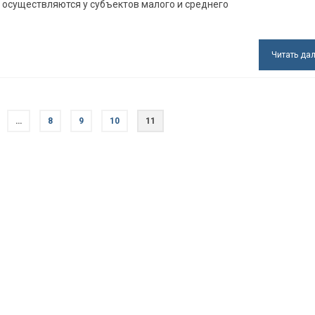
х осуществляются у субъектов малого и среднего
Читать да
…
8
9
10
11