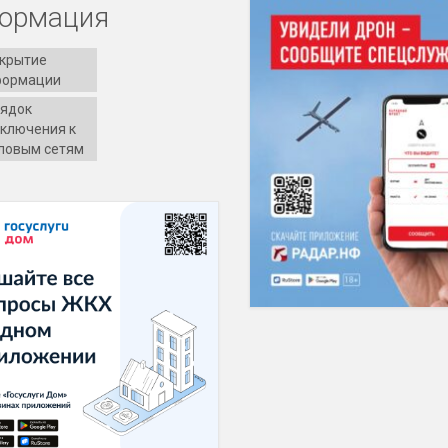
ормация
крытие
формации
ядок
ключения к
ловым сетям