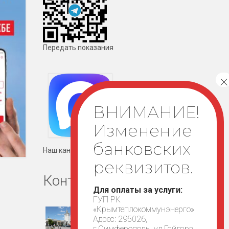
Передать показания
Наш канал в мессенджере MAX
Контакты
Для оплаты за услуги:
ГУП РК
«Крымтеплокоммунэнерго»
Адрес: 295026,
г.Симферополь, ул.Гайдара,