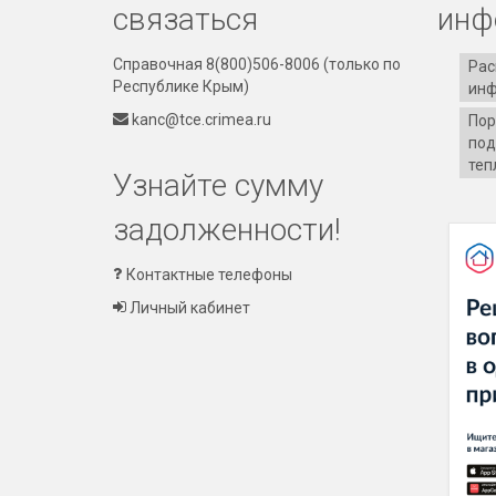
связаться
инф
Справочная 8(800)506-8006
(только по
Рас
Республике Крым)
ин
kanc@tce.crimea.ru
Пор
под
теп
Узнайте сумму
задолженности!
Контактные телефоны
Личный кабинет