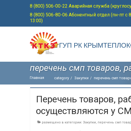
8 (800) 506-00-22 Аварийная служба (круглос
8 (800) 506-80-06 Абонентный отдел (пн-пт с 8
13:00)
ГУП РК КРЫМТЕПЛО
перечень смп товаров, ра
Главная
category
/
Закупки
/
перечень смп товаров
Перечень товаров, раб
осуществляются у СМ
размещено в категории:
Закупки
,
перечень смп товаро