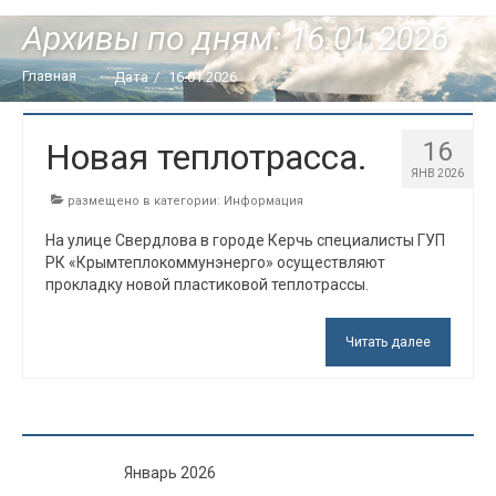
Информация
Архивы по дням: 16.01.2026
Закупки
Главная
Дата
/
16.01.2026
Руководство
Новая теплотрасса.
16
Обратная связь
ЯНВ 2026
размещено в категории:
Информация
Контакты
На улице Свердлова в городе Керчь специалисты ГУП
Личный кабинет
РК «Крымтеплокоммунэнерго» осуществляют
прокладку новой пластиковой теплотрассы.
Читать далее
Январь 2026