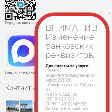
Передать показания
Для оплаты за услуги:
ГУП РК
Наш канал в мессенджере MAX
«Крымтеплокоммунэнерго»
Адрес: 295026,
г.Симферополь, ул.Гайдара,
Контакты
3а
ИНН 9102028499
КПП 910201001
ОГРН 1149102047962
Филиал «Центральный»