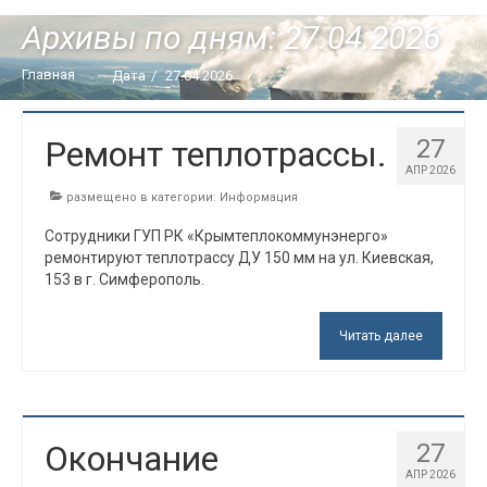
Информация
Архивы по дням: 27.04.2026
Закупки
Главная
Дата
/
27.04.2026
Руководство
Ремонт теплотрассы.
27
Обратная связь
АПР 2026
размещено в категории:
Информация
Контакты
Сотрудники ГУП РК «Крымтеплокоммунэнерго»
Личный кабинет
ремонтируют теплотрассу ДУ 150 мм на ул. Киевская,
153 в г. Симферополь.
Читать далее
Окончание
27
АПР 2026