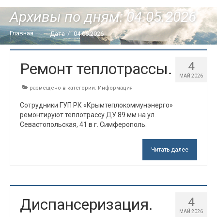
Информация
Архивы по дням: 04.05.2026
Закупки
Главная
Дата
/
04.05.2026
Руководство
Ремонт теплотрассы.
4
Обратная связь
МАЙ 2026
размещено в категории:
Информация
Контакты
Сотрудники ГУП РК «Крымтеплокоммунэнерго»
Личный кабинет
ремонтируют теплотрассу ДУ 89 мм на ул.
Севастопольская, 41 в г. Симферополь.
Читать далее
Диспансеризация.
4
МАЙ 2026